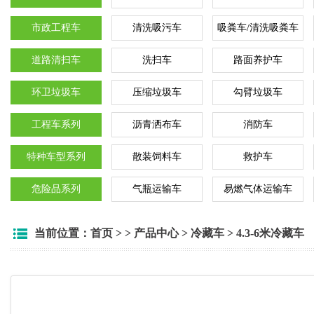
市政工程车
清洗吸污车
吸粪车/清洗吸粪车
道路清扫车
洗扫车
路面养护车
环卫垃圾车
压缩垃圾车
勾臂垃圾车
工程车系列
沥青洒布车
消防车
特种车型系列
散装饲料车
救护车
危险品系列
气瓶运输车
易燃气体运输车
当前位置：
首页
> >
产品中心
>
冷藏车
>
4.3-6米冷藏车