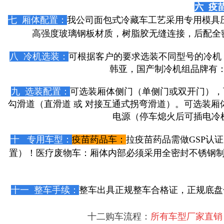
六 疫
七 厢体配置：
我公司面包式冷藏车工艺采用专用模具
高强度玻璃钢板材质，树脂胶无缝连接，后配全
八 冷机选装：
可根据客户的要求选装不同型号的冷机，可
韩亚，国产制冷机组品牌有
九 选装配置：
可选装厢体侧门（单侧门或双开门），
勾滑道（直滑道 或 对接互通式拐弯滑道）。可选装厢体
电源（停车熄火后可插电冷
十 专用车型：
疫苗药品车：
拉疫苗药品需做GSP认
置）！
医疗废物车：
厢体内部必须采用全密封不锈钢
十一 整车手续：
整车出具正规整车合格证，正规底盘
十二购车流程：
所有车型厂家直销