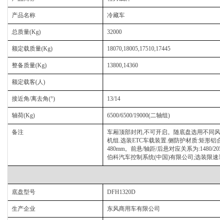
产品名称
冷藏车
总质量
(Kg)
32000
额定载质量
(Kg)
18070,18005,17510,17445
整备质量
(Kg)
13800,14360
额定载客
(人)
接近角
/离去角(°)
13/14
轴荷
(Kg)
6500/6500/19000(二轴组)
备注
车厢顶部封闭
,不可开启。随底盘选用不同风
机组.选装ETC车载装置.侧防护材质:矩形铝合
480mm。前悬/轴距/后悬对应关系为:1480/2050+
伯科汽车控制系统(中国)有限公司;选装限速装置,限
底盘型号
DFH1320D
生产企业
东风商用车有限公司